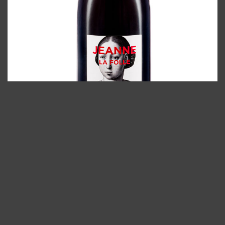
Packshot de Vin Blanc
Pour le vin blanc, en plus de la technicité des reflets, la
transparence de la bouteille est une difficulté
supplémentaire. Mon fond est éclairé par transparence, ce
qui permet de faire ressortir la pureté et la clarté du vin. Les
reflets sont toujours placés avec précision pour accentuer